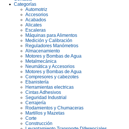
Categorías
Automotriz
Accesorios
Acabados
Alicates
Escaleras
Máquinas para Alimentos
Medición y Calibración
Reguladores Manómetros
Almacenamiento
Motores y Bombas de Agua
Metalmecánica
Neumática y Accesorios
Motores y Bombas de Agua
Compresores y cabezotes
Ebanistería
Herramientas electricas
Cintas Adhesivos
Seguridad Industrial
Cerrajería
Rodamientos y Chumaceras
Martillos y Mazetas
Corte
Construcción
Levantamiento Transporte Diferenciales