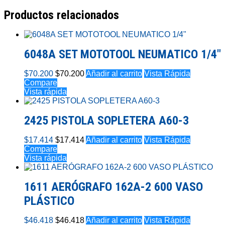
Productos relacionados
6048A SET MOTOTOOL NEUMATICO 1/4″
$
70.200
$
70.200
Añadir al carrito
Vista Rápida
Compare
Vista rápida
2425 PISTOLA SOPLETERA A60-3
$
17.414
$
17.414
Añadir al carrito
Vista Rápida
Compare
Vista rápida
1611 AERÓGRAFO 162A-2 600 VASO
PLÁSTICO
$
46.418
$
46.418
Añadir al carrito
Vista Rápida