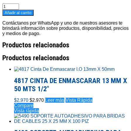
5754A
TIZA
Añadir al carrito
INDUSTRIAL
MATIZADA
Contáctanos por WhatsApp y uno de nuestros asesores te
cantidad
brindará información sobre productos, disponibilidad, precios
y medios de pago.
Productos relacionados
Productos relacionados
4817 CINTA DE ENMASCARAR 13 MM X
50 MTS 1/2″
$
2.970
$
2.970
Leer más
Vista Rápida
Compare
Vista rápida