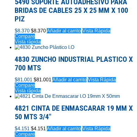
5490 SOPORTE AUTOADHESIVO PARA
BRIDAS DE CABLES 25 X 25 MM X 100
PIZ
$
8.370
$
8.370
Añadir al carrito
Vista Rápida
Compare
Vista rápida
4830 ZUNCHO INDUSTRIAL PLASTICO X
700 MTS
$
81.001
$
81.001
Añadir al carrito
Vista Rápida
Compare
Vista rápida
4821 CINTA DE ENMASCARAR 19 MM X
50 MTS 3/4″
$
4.151
$
4.151
Añadir al carrito
Vista Rápida
Compare