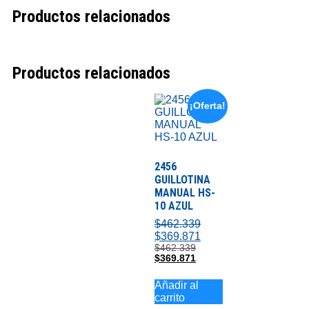
Productos relacionados
Productos relacionados
¡Oferta!
2456
GUILLOTINA
MANUAL HS-
10 AZUL
$
462.339
$
369.871
$
462.339
$
369.871
Añadir al
carrito