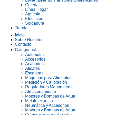
Levantamiento Transporte Diferenciales
Grifería
Línea Hogar
Agrícola
Eléctricos
Soldadura
Tienda
Inicio
Sobre Nosotros
Contacto
Categorías
Automotriz
Accesorios
Acabados
Alicates
Escaleras
Máquinas para Alimentos
Medición y Calibración
Reguladores Manómetros
Almacenamiento
Motores y Bombas de Agua
Metalmecánica
Neumática y Accesorios
Motores y Bombas de Agua
Compresores y cabezotes