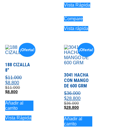
Vista Rápida
Compare
Vista rápida
¡Oferta!
¡Oferta!
188 CIZALLA
8″
3041 HACHA
$
11.000
CON MANGO
$
8.800
DE 600 GRM
$
11.000
$
8.800
$
36.000
$
28.800
Añadir al
$
36.000
$
28.800
carrito
Vista Rápida
Añadir al
carrito