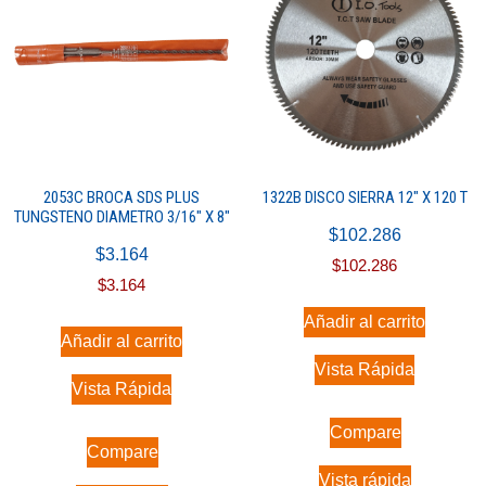
2053C BROCA SDS PLUS
1322B DISCO SIERRA 12″ X 120 T
TUNGSTENO DIAMETRO 3/16″ X 8″
$
102.286
$
3.164
$
102.286
$
3.164
Añadir al carrito
Añadir al carrito
Vista Rápida
Vista Rápida
Compare
Compare
Vista rápida