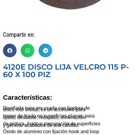
Compartir en:
4120E DISCO LIJA VELCRO 115 P-
60 X 100 PIZ
Características:
Diseñada para ser usada con lijadora de
disco roto orbital, es un accesorio para
tareas de lijado en superficies planas; para
lijado, desbaste, rebajado, eliminación
de pintura, óxido o preparación de superficies
y generar acabados de alta calidad.
Óxido de aluminio con fijación hook and loop