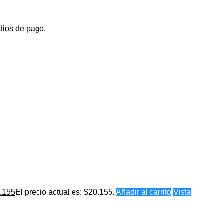
dios de pago.
.155
El precio actual es: $20.155.
Añadir al carrito
Vista