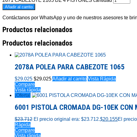
2671 CABEZOTE 2105 DZ 4 PISTONES cantidad
Añadir al carrito
Contáctanos por WhatsApp y uno de nuestros asesores te brind
Productos relacionados
Productos relacionados
2078A POLEA PARA CABEZOTE 1065
$
29.025
$
29.025
Añadir al carrito
Vista Rápida
Compare
Vista rápida
¡Oferta!
6001 PISTOLA CROMADA DG-10EK CON
$
23.712
El precio original era: $23.712.
$
20.155
El precio
Rápida
Compare
Vista rápida