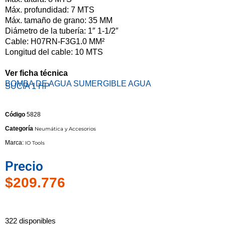
Máx. profundidad: 7 MTS
Máx. tamaño de grano: 35 MM
Diámetro de la tubería: 1″ 1-1/2″
Cable: H07RN-F3G1.0 MM²
Longitud del cable: 10 MTS
Ver ficha técnica
BOMBA DE AGUA SUMERGIBLE AGUA
SUCIA 1 HP
Código
5828
Categoría
Neumática y Accesorios
Marca:
IO Tools
Precio
$
209.776
322 disponibles