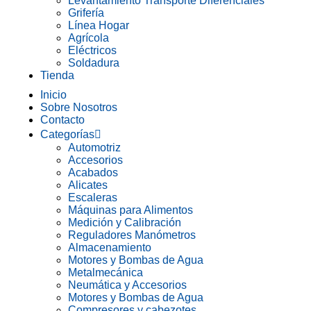
Levantamiento Transporte Diferenciales
Grifería
Línea Hogar
Agrícola
Eléctricos
Soldadura
Tienda
Inicio
Sobre Nosotros
Contacto
Categorías
Automotriz
Accesorios
Acabados
Alicates
Escaleras
Máquinas para Alimentos
Medición y Calibración
Reguladores Manómetros
Almacenamiento
Motores y Bombas de Agua
Metalmecánica
Neumática y Accesorios
Motores y Bombas de Agua
Compresores y cabezotes