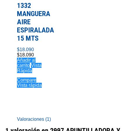
1332
MANGUERA
AIRE
ESPIRALADA
15 MTS
$
18.090
$
18.090
Añadir al
carrito
Vista
Rápida
Compare
Vista rápida
Valoraciones (1)
1 valoración en
2997 APUNTILLADORA Y