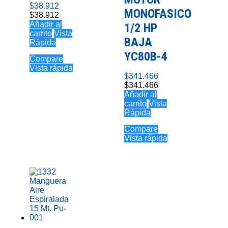
$
38.912
MONOFASICO
$
38.912
Añadir al
1/2 HP
carrito
Vista
BAJA
Rápida
YC80B-4
Compare
Vista rápida
$
341.466
$
341.466
Añadir al
carrito
Vista
Rápida
Compare
Vista rápida