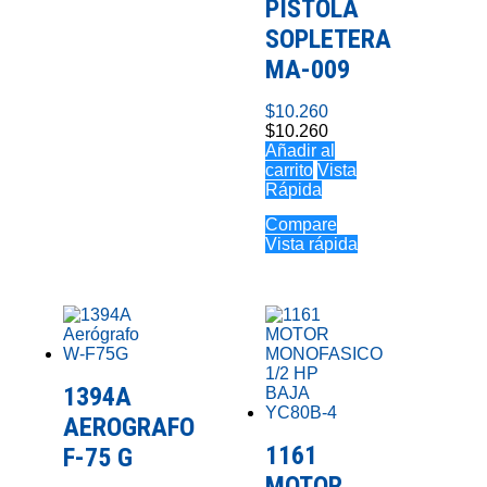
PISTOLA
SOPLETERA
MA-009
$
10.260
$
10.260
Añadir al
carrito
Vista
Rápida
Compare
Vista rápida
1394A
AEROGRAFO
1161
F-75 G
MOTOR