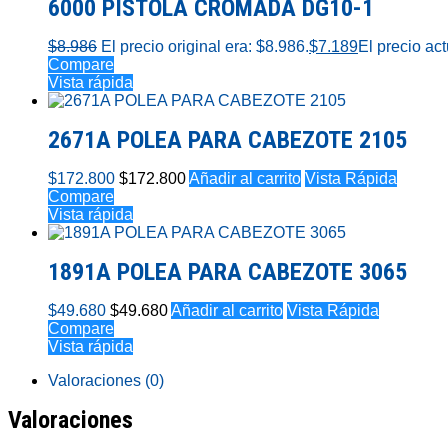
6000 PISTOLA CROMADA DG10-1
$
8.986
El precio original era: $8.986.
$
7.189
El precio act
Compare
Vista rápida
2671A POLEA PARA CABEZOTE 2105
$
172.800
$
172.800
Añadir al carrito
Vista Rápida
Compare
Vista rápida
1891A POLEA PARA CABEZOTE 3065
$
49.680
$
49.680
Añadir al carrito
Vista Rápida
Compare
Vista rápida
Valoraciones (0)
Valoraciones