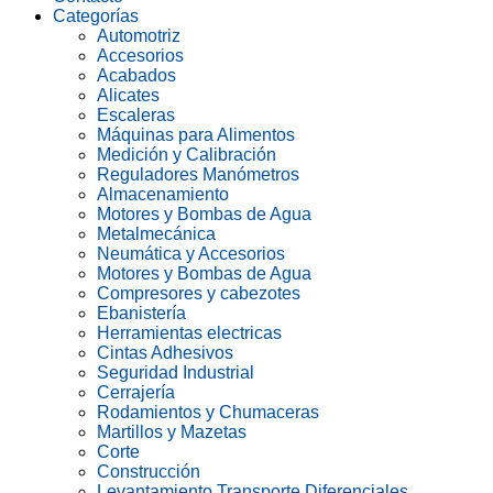
Categorías
Automotriz
Accesorios
Acabados
Alicates
Escaleras
Máquinas para Alimentos
Medición y Calibración
Reguladores Manómetros
Almacenamiento
Motores y Bombas de Agua
Metalmecánica
Neumática y Accesorios
Motores y Bombas de Agua
Compresores y cabezotes
Ebanistería
Herramientas electricas
Cintas Adhesivos
Seguridad Industrial
Cerrajería
Rodamientos y Chumaceras
Martillos y Mazetas
Corte
Construcción
Levantamiento Transporte Diferenciales