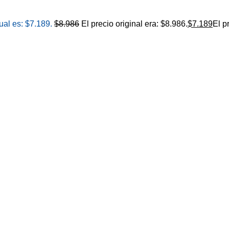
ual es: $7.189.
$
8.986
El precio original era: $8.986.
$
7.189
El p