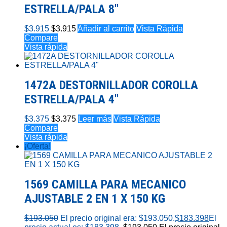
ESTRELLA/PALA 8″
$
3.915
$
3.915
Añadir al carrito
Vista Rápida
Compare
Vista rápida
1472A DESTORNILLADOR COROLLA
ESTRELLA/PALA 4″
$
3.375
$
3.375
Leer más
Vista Rápida
Compare
Vista rápida
¡Oferta!
1569 CAMILLA PARA MECANICO
AJUSTABLE 2 EN 1 X 150 KG
$
193.050
El precio original era: $193.050.
$
183.398
El