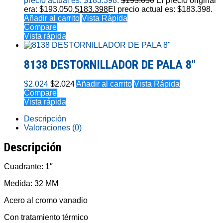
precio actual es: $183.398.
$
193.050
El precio original
era: $193.050.
$
183.398
El precio actual es: $183.398.
Añadir al carrito
Vista Rápida
Compare
Vista rápida
8138 DESTORNILLADOR DE PALA 8″
$
2.024
$
2.024
Añadir al carrito
Vista Rápida
Compare
Vista rápida
Descripción
Valoraciones (0)
Descripción
Cuadrante: 1″
Medida: 32 MM
Acero al cromo vanadio
Con tratamiento térmico