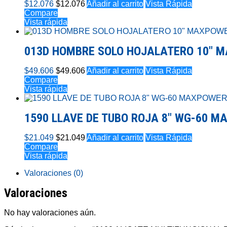
$
12.076
$
12.076
Añadir al carrito
Vista Rápida
Compare
Vista rápida
013D HOMBRE SOLO HOJALATERO 10″ 
$
49.606
$
49.606
Añadir al carrito
Vista Rápida
Compare
Vista rápida
1590 LLAVE DE TUBO ROJA 8″ WG-60 
$
21.049
$
21.049
Añadir al carrito
Vista Rápida
Compare
Vista rápida
Valoraciones (0)
Valoraciones
No hay valoraciones aún.