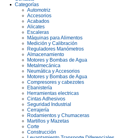
Categorías
Automotriz
Accesorios
Acabados
Alicates
Escaleras
Máquinas para Alimentos
Medición y Calibración
Reguladores Manómetros
Almacenamiento
Motores y Bombas de Agua
Metalmecánica
Neumática y Accesorios
Motores y Bombas de Agua
Compresores y cabezotes
Ebanistería
Herramientas electricas
Cintas Adhesivos
Seguridad Industrial
Cerrajería
Rodamientos y Chumaceras
Martillos y Mazetas
Corte
Construcción
Levantamiento Transporte Diferenciales