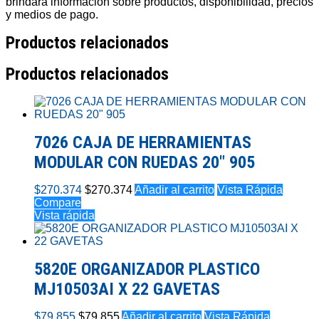
brindará información sobre productos, disponibilidad, precios
y medios de pago.
Productos relacionados
Productos relacionados
7026 CAJA DE HERRAMIENTAS
MODULAR CON RUEDAS 20″ 905
$
270.374
$
270.374
Añadir al carrito
Vista Rápida
Compare
Vista rápida
5820E ORGANIZADOR PLASTICO
MJ10503AI X 22 GAVETAS
$
79.855
$
79.855
Añadir al carrito
Vista Rápida