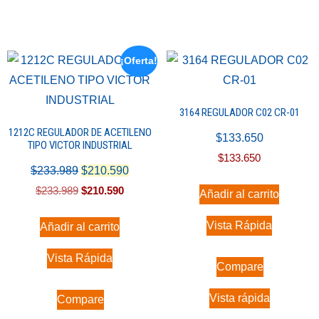
¡Oferta!
3164 REGULADOR C02 CR-01
1212C REGULADOR DE ACETILENO
$
133.650
TIPO VICTOR INDUSTRIAL
$
133.650
$
233.989
$
210.590
$
233.989
$
210.590
Añadir al carrito
Vista Rápida
Añadir al carrito
Vista Rápida
Compare
Vista rápida
Compare