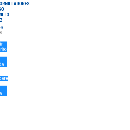
ORNILLADORES
GO
ILLO
IZ
06
6
ir
rito
da
are
a