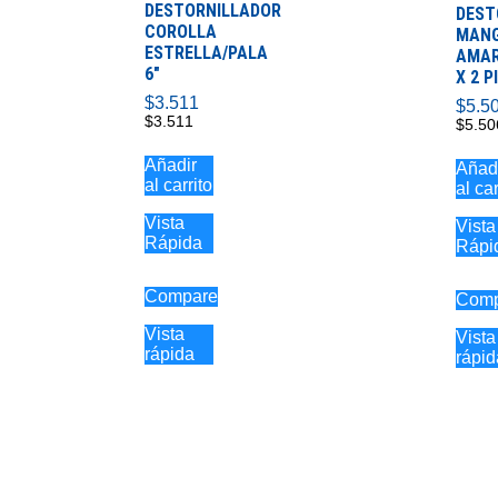
DESTORNILLADOR
DEST
COROLLA
MAN
ESTRELLA/PALA
AMAR
6″
X 2 P
$
3.511
$
5.5
$
3.511
$
5.50
Añadir
Añad
al carrito
al car
Vista
Vista
Rápida
Rápi
Compare
Comp
Vista
Vista
rápida
rápid