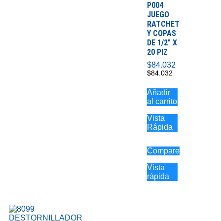
P004
JUEGO
RATCHET
Y COPAS
DE 1/2″ X
20 PIZ
$
84.032
$
84.032
Añadir
al carrito
Vista
Rápida
Compare
Vista
rápida