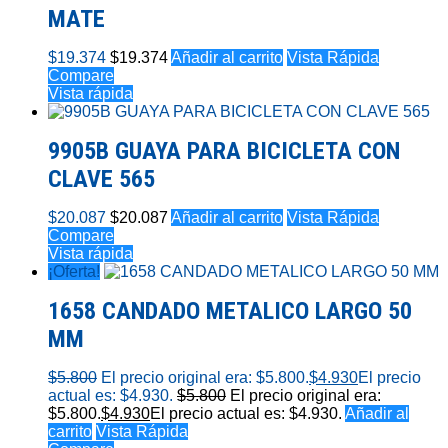
MATE
$
19.374
$
19.374
Añadir al carrito
Vista Rápida
Compare
Vista rápida
9905B GUAYA PARA BICICLETA CON
CLAVE 565
$
20.087
$
20.087
Añadir al carrito
Vista Rápida
Compare
Vista rápida
¡Oferta!
1658 CANDADO METALICO LARGO 50
MM
$
5.800
El precio original era: $5.800.
$
4.930
El precio
actual es: $4.930.
$
5.800
El precio original era:
$5.800.
$
4.930
El precio actual es: $4.930.
Añadir al
carrito
Vista Rápida