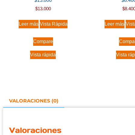
$
13.000
$
8.40
$
13.000
$
8.40
Leer más
Vista Rápida
Leer más
Vist
Compare
Compa
Vista rápida
Vista rá
VALORACIONES (0)
Valoraciones