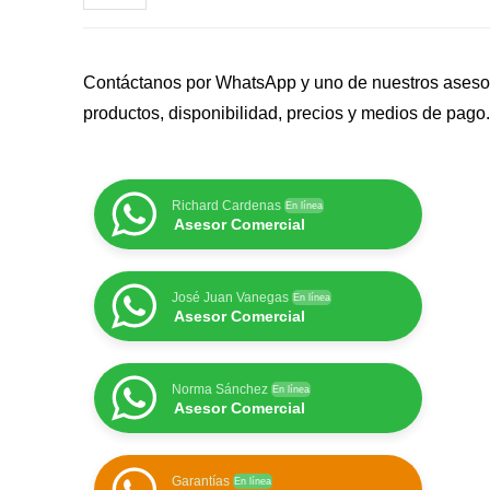
Contáctanos por WhatsApp y uno de nuestros asesor
productos, disponibilidad, precios y medios de pago
Richard Cardenas
En línea
Asesor Comercial
José Juan Vanegas
En línea
Asesor Comercial
Norma Sánchez
En línea
Asesor Comercial
Garantías
En línea