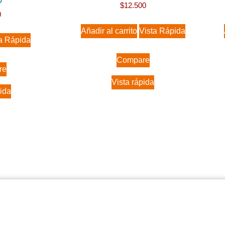
0
$
12.500
0
Añadir al carrito
Vista Rápida
a Rápida
Compare
re
Vista rápida
pida