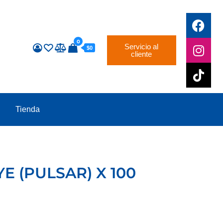
0
Servicio al
$0
cliente
Tienda
E (PULSAR) X 100