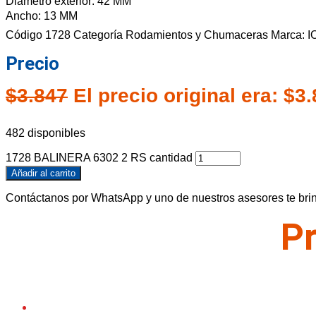
Diámetro exterior: 42 MM
Ancho: 13 MM
Código
1728
Categoría
Rodamientos y Chumaceras
Marca:
I
Precio
$
3.847
El precio original era: $3.
482 disponibles
1728 BALINERA 6302 2 RS cantidad
Añadir al carrito
Contáctanos por WhatsApp y uno de nuestros asesores te brind
Pr