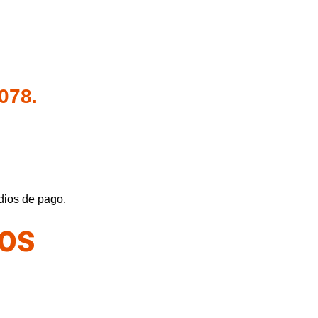
.078.
dios de pago.
dos