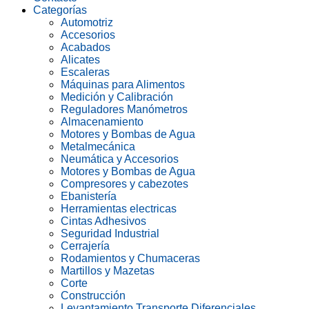
Categorías
Automotriz
Accesorios
Acabados
Alicates
Escaleras
Máquinas para Alimentos
Medición y Calibración
Reguladores Manómetros
Almacenamiento
Motores y Bombas de Agua
Metalmecánica
Neumática y Accesorios
Motores y Bombas de Agua
Compresores y cabezotes
Ebanistería
Herramientas electricas
Cintas Adhesivos
Seguridad Industrial
Cerrajería
Rodamientos y Chumaceras
Martillos y Mazetas
Corte
Construcción
Levantamiento Transporte Diferenciales