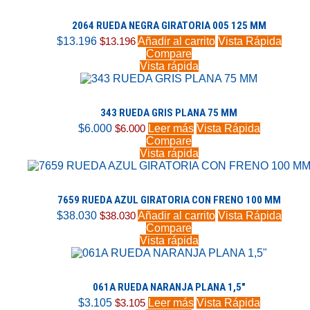
2064 RUEDA NEGRA GIRATORIA 005 125 MM
$
13.196
$
13.196
Añadir al carrito
Vista Rápida
Compare
Vista rápida
343 RUEDA GRIS PLANA 75 MM
$
6.000
$
6.000
Leer más
Vista Rápida
Compare
Vista rápida
7659 RUEDA AZUL GIRATORIA CON FRENO 100 MM
$
38.030
$
38.030
Añadir al carrito
Vista Rápida
Compare
Vista rápida
061A RUEDA NARANJA PLANA 1,5″
$
3.105
$
3.105
Leer más
Vista Rápida