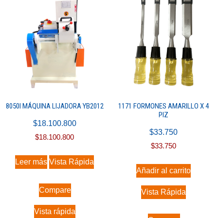
8050I MÁQUINA LIJADORA YB2012
1171 FORMONES AMARILLO X 4
PIZ
$
18.100.800
$
33.750
$
18.100.800
$
33.750
Leer más
Vista Rápida
Añadir al carrito
Compare
Vista Rápida
Vista rápida