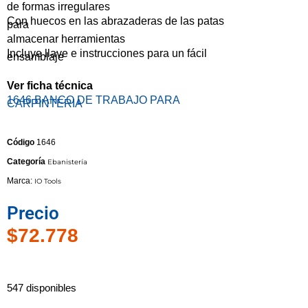
de formas irregulares
Con huecos en las abrazaderas de las patas
para
almacenar herramientas
Incluye llave e instrucciones para un fácil
ensamblaje
Ver ficha técnica
1646 BANCO DE TRABAJO PARA
CARPINTERIA
Código
1646
Categoría
Ebanistería
Marca:
IO Tools
Precio
$
72.778
547 disponibles