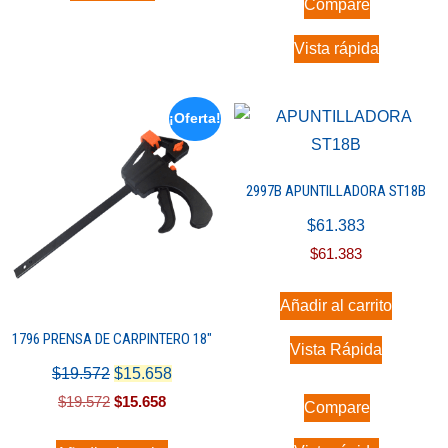
Compare
Vista rápida
¡Oferta!
2997B APUNTILLADORA ST18B
$
61.383
$
61.383
Añadir al carrito
1796 PRENSA DE CARPINTERO 18″
Vista Rápida
$
19.572
$
15.658
$
19.572
$
15.658
Compare