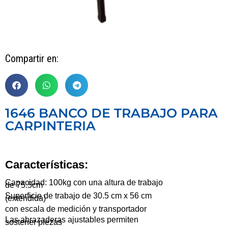
Compartir en:
1646 BANCO DE TRABAJO PARA
CARPINTERIA
Características:
Capacidad: 100kg con una altura de trabajo
de 75.5cm
Superficie de trabajo de 30.5 cm x 56 cm
(extendida)
con escala de medición y transportador
Las abrazaderas ajustables permiten
sostener piezas