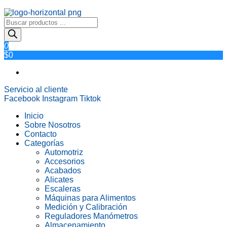
Búsqueda
de
productos
0
$0
Servicio al cliente
Facebook
Instagram
Tiktok
Inicio
Sobre Nosotros
Contacto
Categorías
Automotriz
Accesorios
Acabados
Alicates
Escaleras
Máquinas para Alimentos
Medición y Calibración
Reguladores Manómetros
Almacenamiento