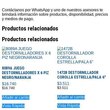
GATO
DE
TIJERA
Contáctanos por WhatsApp y uno de nuestros asesores te
1,5
brindará información sobre productos, disponibilidad, precios
TON
y medios de pago.
cantidad
Productos relacionados
Productos relacionados
8089A JUEGO
1472B DESTORNILLADOR
DESTORNILLADORES X 6 PIZ
COROLLA ESTRELLA/PALA 6″
NEGRO/NARANJA
$
3.511
$
16.740
$
3.511
$
16.740
Añadir al carrito
Añadir al carrito
Vista Rápida
Vista Rápida