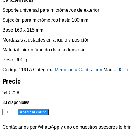
Características:
Soporte universal para micrómetros de exterior
Sujeción para micrómetros hasta 100 mm
Base 160 x 115 mm
Mordazas ajustables en ángulo y posición
Material: hierro fundido de alta densidad
Peso: 900 g
Código
1191A
Categoría
Medición y Calibración
Marca:
IO To
Precio
$
40.258
33 disponibles
1191A
Añadir al carrito
BASE
PARA
MICROMETRO
Contáctanos por WhatsApp y uno de nuestros asesores te brind