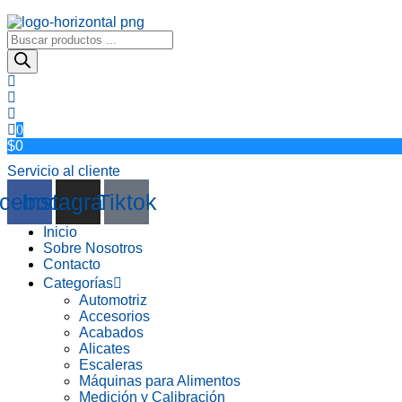
Búsqueda
de
productos
0
$0
Servicio al cliente
cebook
Instagram
Tiktok
Inicio
Sobre Nosotros
Contacto
Categorías
Automotriz
Accesorios
Acabados
Alicates
Escaleras
Máquinas para Alimentos
Medición y Calibración