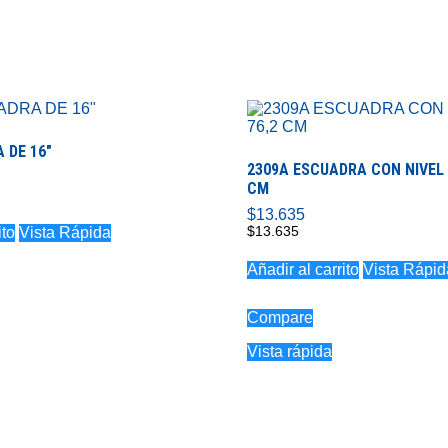
 DE 16″
2309A ESCUADRA CON NIVEL 3
CM
$
13.635
$
13.635
ito
Vista Rápida
Añadir al carrito
Vista Rápid
Compare
Vista rápida