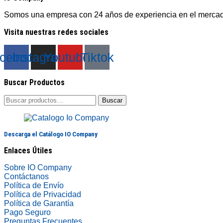
Somos una empresa con 24 años de experiencia en el mercado 
Visita nuestras redes sociales
cebook
Instagram
Youtube
Tiktok
Buscar Productos
Buscar
Buscar
por:
Descarga el Catálogo IO Company
Enlaces Útiles
Sobre IO Company
Contáctanos
Política de Envío
Política de Privacidad
Política de Garantía
Pago Seguro
Preguntas Frecuentes