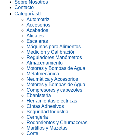
Sobre Nosotros
Contacto
Categorías
Automotriz
Accesorios
Acabados
Alicates
Escaleras
Máquinas para Alimentos
Medición y Calibración
Reguladores Manómetros
Almacenamiento
Motores y Bombas de Agua
Metalmecánica
Neumática y Accesorios
Motores y Bombas de Agua
Compresores y cabezotes
Ebanistería
Herramientas electricas
Cintas Adhesivos
Seguridad Industrial
Cerrajería
Rodamientos y Chumaceras
Martillos y Mazetas
Corte