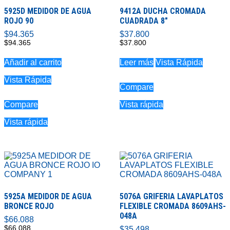
5925D MEDIDOR DE AGUA
9412A DUCHA CROMADA
ROJO 90
CUADRADA 8″
$
94.365
$
37.800
$
94.365
$
37.800
Añadir al carrito
Leer más
Vista Rápida
Vista Rápida
Compare
Compare
Vista rápida
Vista rápida
5925A MEDIDOR DE AGUA
5076A GRIFERIA LAVAPLATOS
BRONCE ROJO
FLEXIBLE CROMADA 8609AHS-
048A
$
66.088
$
66.088
$
35.498