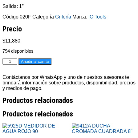
Salida: 1″
Código
020F
Categoría
Grifería
Marca:
IO Tools
Precio
$
11.880
794 disponibles
020F
Añadir al carrito
LLAVE
DE
JARDIN
Contáctanos por WhatsApp y uno de nuestros asesores te
1/2"
brindará información sobre productos, disponibilidad, precios
X
y medios de pago.
100
Productos relacionados
GRM
cantidad
Productos relacionados